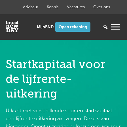
Ga
Adviseur
Kennis
Vacatures
Over ons
naar
de
inhoud
Open rekening
Startkapitaal voor
de lijfrente-
uitkering
U kunt met verschillende soorten startkapitaal
een lijfrente-uitkering aanvragen. Deze staan
hieronder. Opent u zonder hulp van een adviseur