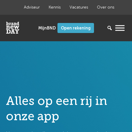
Ga
Adviseur
Kennis
Vacatures
Over ons
naar
de
inhoud
Open rekening
Alles op een rij in
onze app