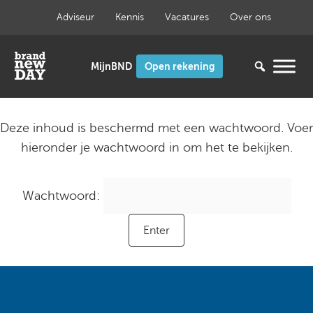
Ga
Adviseur
Kennis
Vacatures
Over ons
naar
de
inhoud
Open rekening
Deze inhoud is beschermd met een wachtwoord. Voer
hieronder je wachtwoord in om het te bekijken.
Wachtwoord: