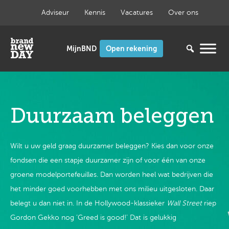
Ga
Adviseur
Kennis
Vacatures
Over ons
naar
de
inhoud
Open rekening
Duurzaam beleggen
Wilt u uw geld graag duurzamer beleggen? Kies dan voor onze
fondsen die een stapje duurzamer zijn of voor één van onze
groene modelportefeuilles. Dan worden heel wat bedrijven die
het minder goed voorhebben met ons milieu uitgesloten. Daar
belegt u dan niet in. In de Hollywood-klassieker
Wall Street
riep
Gordon Gekko nog ‘Greed is good!’ Dat is gelukkig