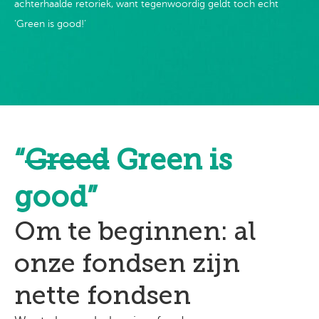
achterhaalde retoriek, want tegenwoordig geldt toch echt
‘Green is good!’
“
Greed
Green is
good”
Om te beginnen: al
onze fondsen zijn
nette fondsen