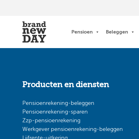
Ga
naar
de
inhoud
Pensioen
Beleggen
Producten en diensten
Pensioenrekening-beleggen
Pensioenrekening-sparen
Zzp-pensioenrekening
Werkgever pensioenrekening-beleggen
Lijfrente-uitkering