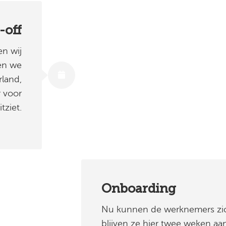
-off
en wij
len we
rland,
r voor
tziet.
Onboarding
Nu kunnen de werknemers zic
blijven ze hier twee weken aa