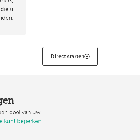
mers,
 die u
inden.
Direct starten
ggen
 een deel van uw
ie kunt beperken
.