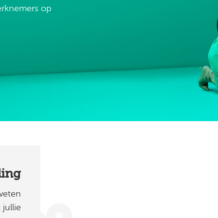
erknemers op
ing
 weten
ullie