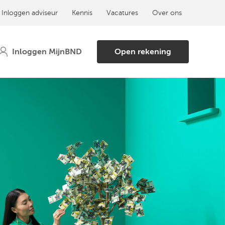
Inloggen adviseur
Kennis
Vacatures
Over ons
Open rekening