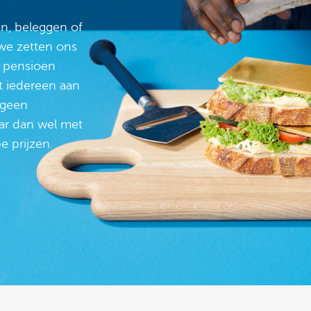
en, beleggen of
 we zetten ons
n pensioen
t iedereen aan
 geen
aar dan wel met
e prijzen.