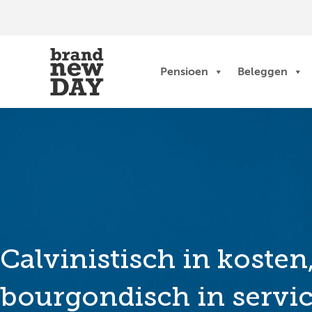
Ga
naar
de
inhoud
Pensioen
Beleggen
Calvinistisch in kosten
bourgondisch in servi