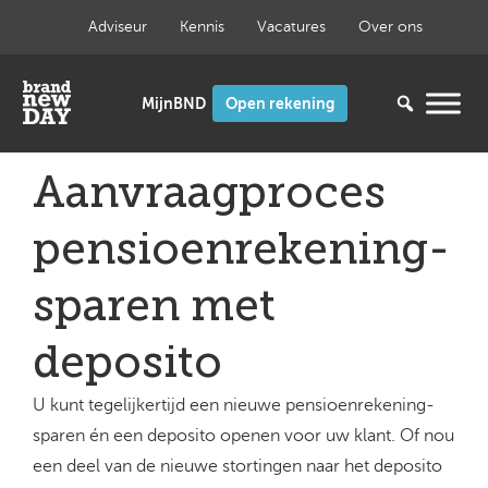
Ga
Adviseur
Kennis
Vacatures
Over ons
naar
de
inhoud
Open rekening
Aanvraagproces
pensioenrekening-
sparen met
deposito
U kunt tegelijkertijd een nieuwe pensioenrekening-
sparen én een deposito openen voor uw klant. Of nou
een deel van de nieuwe stortingen naar het deposito