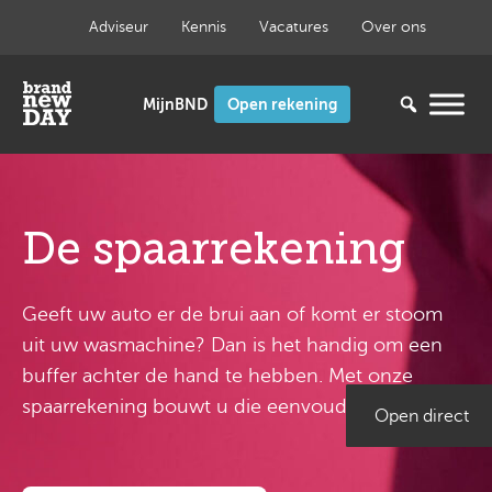
Ga
Adviseur
Kennis
Vacatures
Over ons
naar
de
inhoud
Open rekening
De spaarrekening
Geeft uw auto er de brui aan of komt er stoom
uit uw wasmachine? Dan is het handig om een
buffer achter de hand te hebben. Met onze
spaarrekening bouwt u die eenvoudig op.
Open direct