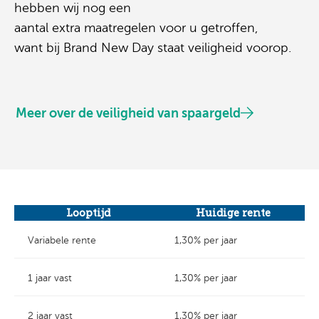
hebben wij nog een
aantal
extra
maatregelen
voor u
getroffen
,
want
bij Brand New Day staat veiligheid vooro
p
.
Meer over de veiligheid van spaargeld
Looptijd
Huidige rente
Variabele rente
1,30% per jaar
1 jaar vast
1,30% per jaar
2 jaar vast
1,30% per jaar