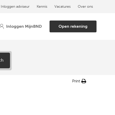
Inloggen adviseur
Kennis
Vacatures
Over ons
Open rekening
ch
Print