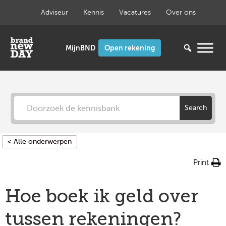
Ga
Adviseur
Kennis
Vacatures
Over ons
naar
de
inhoud
Open rekening
Search
< Alle onderwerpen
Print
Hoe boek ik geld over
tussen rekeningen?