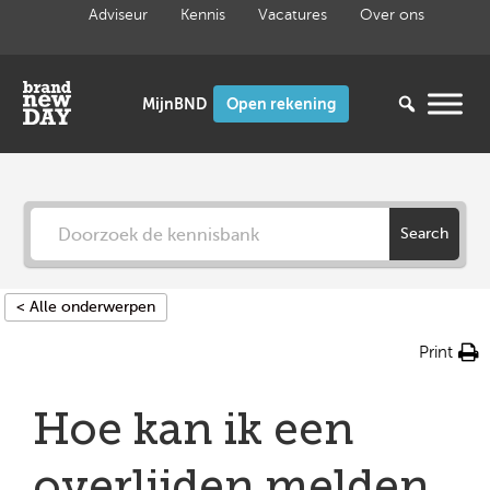
Ga
Adviseur
Kennis
Vacatures
Over ons
naar
de
inhoud
Open rekening
Search
< Alle onderwerpen
Print
Hoe kan ik een
overlijden melden