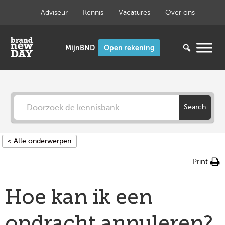
Ga
Adviseur
Kennis
Vacatures
Over ons
naar
de
inhoud
Open rekening
Search
< Alle onderwerpen
Print
Hoe kan ik een
opdracht annuleren?