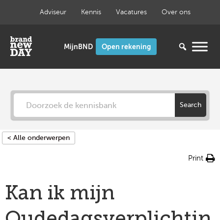
Ga
Adviseur
Kennis
Vacatures
Over ons
naar
de
inhoud
Open rekening
Search
< Alle onderwerpen
Print
Kan ik mijn
Oudedagsverplichtin