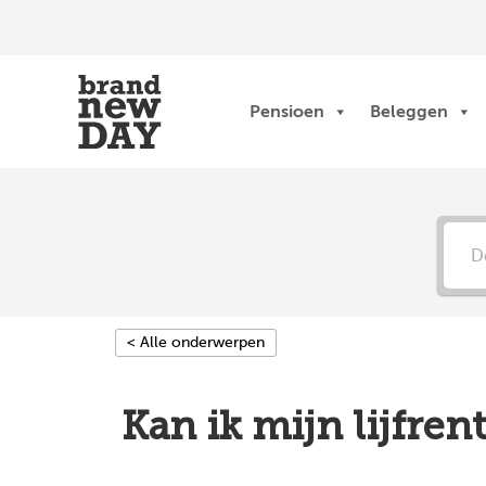
Ga
naar
de
inhoud
Pensioen
Beleggen
< Alle onderwerpen
Kan ik mijn lijfre