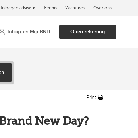
Inloggen adviseur
Kennis
Vacatures
Over ons
Open rekening
ch
Print
ij Brand New Day?