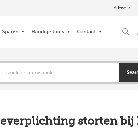
Adviseur
Sparen
Handige tools
Contact
Sear
nteverplichting storten b