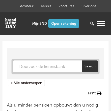
Ga
Adviseur
Kennis
Vacatures
Over ons
naar
de
inhoud
Open rekening
Search
< Alle onderwerpen
Print
Als u minder pensioen opbouwt dan u nodig