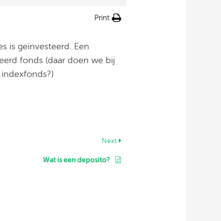
Print
s is geïnvesteerd. Een
eerd fonds (daar doen we bij
n indexfonds?)
Next
Wat is een deposito?