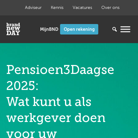
Ga
Adviseur
Kennis
Vacatures
Over ons
naar
de
inhoud
Open rekening
Pensioen3Daagse
2025:
Wat kunt u als
werkgever doen
voor uw