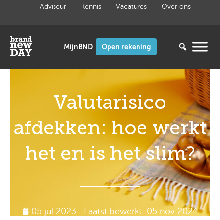
Ga
Adviseur
Kennis
Vacatures
Over ons
naar
de
inhoud
Open rekening
05 jul 2023
Laatst bewerkt: 05 nov 2024
Valutarisico
afdekken: hoe werkt
het en is het slim?
05 jul 2023
Laatst bewerkt: 05 nov 2024