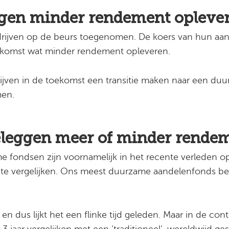
en minder rendement opleve
bedrijven op de beurs toegenomen. De koers van hun aa
ekomst wat minder rendement opleveren.
ijven in de toekomst een transitie maken naar een du
men.
beleggen meer of minder rende
e fondsen zijn voornamelijk in het recente verleden o
 te vergelijken. Ons meest duurzame aandelenfonds bes
n dus lijkt het een flinke tijd geleden. Maar in de con
3 jaar vergelijken met een ‘traditioneel’, wereldwijd g