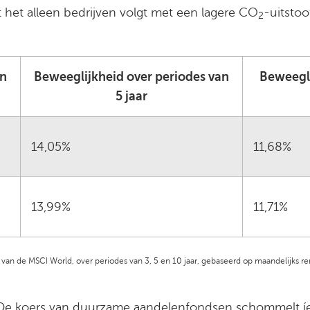
het alleen bedrijven volgt met een lagere CO
-uitstoo
2
an
Beweeglijkheid over periodes van
Beweegli
5 jaar
14,05%
11,68%
13,99%
11,71%
van de MSCI World, over periodes van 3, 5 en 10 jaar, gebaseerd op maandelijks 
. De koers van duurzame aandelenfondsen schommelt íet