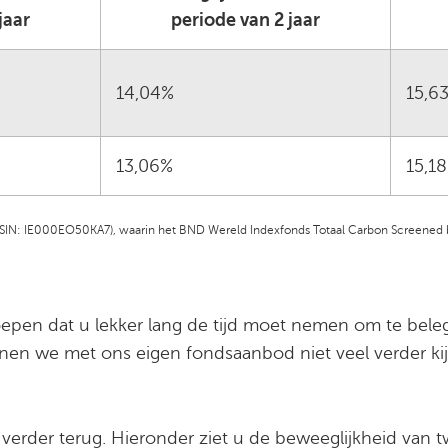
jaar
periode van 2 jaar
14,04%
15,6
13,06%
15,1
 (ISIN: IE000EO50KA7), waarin het BND Wereld Indexfonds Totaal Carbon Screened
roepen dat u lekker lang de tijd moet nemen om te beleg
 kunnen we met ons eigen fondsaanbod niet veel verder 
verder terug. Hieronder ziet u de beweeglijkheid van 