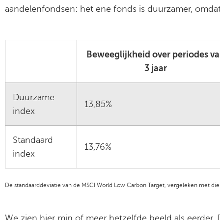
aandelenfondsen: het ene fonds is duurzamer, omdat 
Beweeglijkheid over periodes v
3 jaar
Duurzame
13,85%
index
Standaard
13,76%
index
De standaarddeviatie van de MSCI World Low Carbon Target, vergeleken met die 
We zien hier min of meer hetzelfde beeld als eerder