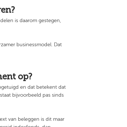
ren?
ndelen is daarom gestegen,
urzamer businessmodel. Dat
ment op?
pgetuigd en dat betekent dat
taat bijvoorbeeld pas sinds
text van beleggen is dit maar
espreid indexfonds, dan