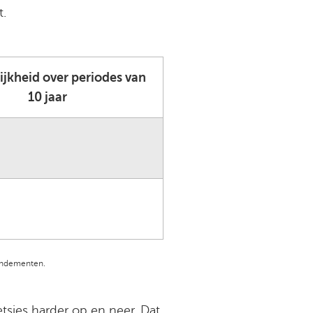
t.
jkheid over periodes van
10 jaar
rendementen.
sjes harder op en neer. Dat