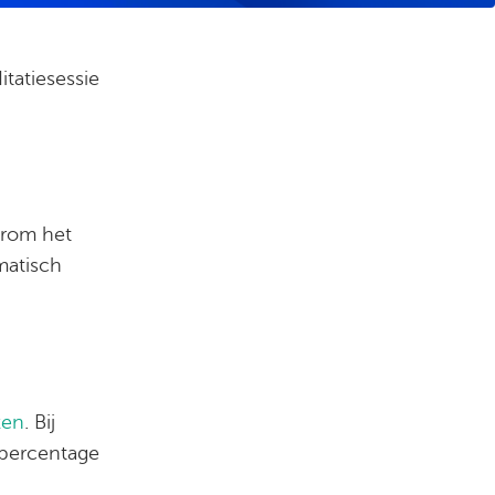
tatiesessie
arom het
matisch
zen
. Bij
 percentage