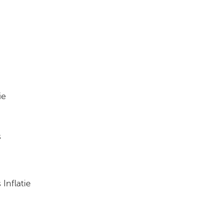
ie
s
Inflatie