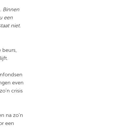
. Binnen
 u een
aat niet.
e beurs,
ijft.
lenfondsen
ingen even
o’n crisis
en na zo’n
or een