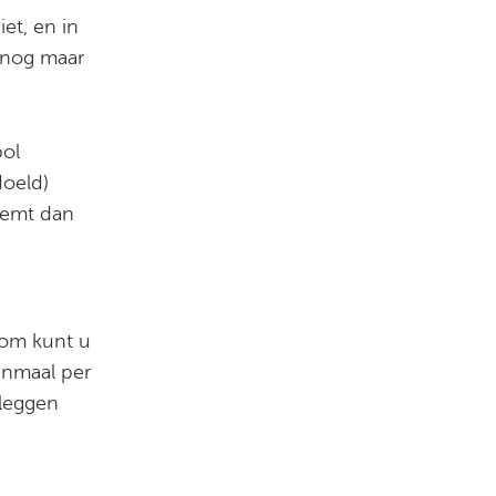
iet, en in
u nog maar
bol
doeld)
neemt dan
rom kunt u
enmaal per
eleggen