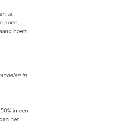
en te
te doen,
maand hoeft
aandelen in
r 50% in een
 dan het