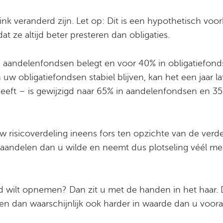
ink veranderd zijn. Let op: Dit is een hypothetisch voo
at ze altijd beter presteren dan obligaties.
in aandelenfondsen belegt en voor 40% in obligatiefond
uw obligatiefondsen stabiel blijven, kan het een jaar l
 heeft – is gewijzigd naar 65% in aandelenfondsen en 35
 uw risicoverdeling ineens fors ten opzichte van de verde
 aandelen dan u wilde en neemt dus plotseling véél mee
geld wilt opnemen? Dan zit u met de handen in het haar.
n dan waarschijnlijk ook harder in waarde dan u voor