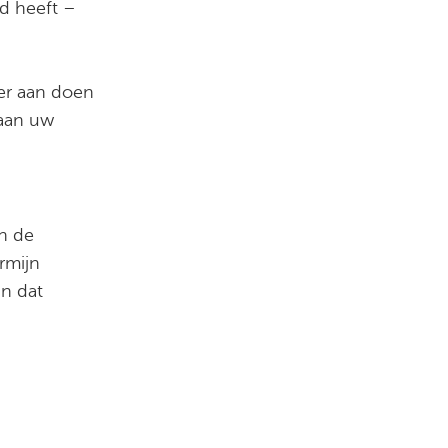
jd heeft –
eer aan doen
 aan uw
an de
rmijn
In dat