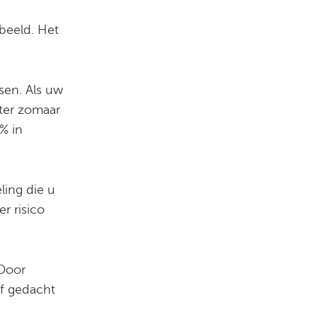
rbeeld. Het
sen. Als uw
ater zomaar
% in
ling die u
r risico
 Door
af gedacht