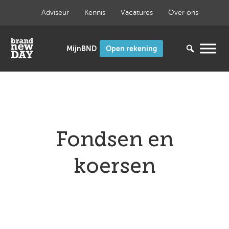
Ga
Adviseur
Kennis
Vacatures
Over ons
naar
de
inhoud
Open rekening
Fondsen en
koersen