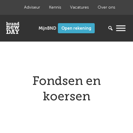
Ga
Adviseur
Kennis
Vacatures
Over ons
naar
de
inhoud
Open rekening
Fondsen en
koersen