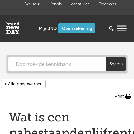
Ga
Adviseur
Kennis
Vacatures
Over ons
naar
de
inhoud
Open rekening
Search
< Alle onderwerpen
Print
Wat is een
nabestaandenlijfrent