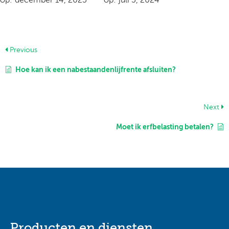
Previous
Hoe kan ik een nabestaandenlijfrente afsluiten?
Next
Moet ik erfbelasting betalen?
Producten en diensten