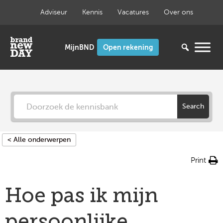
Ga
Adviseur
Kennis
Vacatures
Over ons
naar
de
inhoud
Open rekening
Search
< Alle onderwerpen
Print
Hoe pas ik mijn
persoonlijke