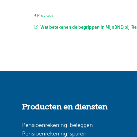
Previous
Wat betekenen de begrippen in MijnBND bij ‘Rendement en kosten’ en hoe w
Producten en diensten
Pensioenrekening-beleggen
Pensioenrekening-sparen