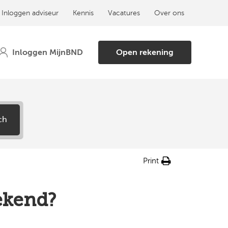
Inloggen adviseur
Kennis
Vacatures
Over ons
Open rekening
ch
Print
ekend?