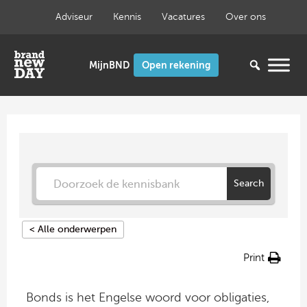
Ga
Adviseur
Kennis
Vacatures
Over ons
naar
de
inhoud
Open rekening
Search
< Alle onderwerpen
Print
Bonds is het Engelse woord voor obligaties,