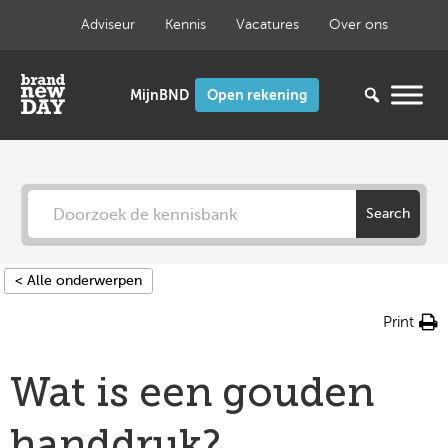
Ga
Adviseur
Kennis
Vacatures
Over ons
naar
de
inhoud
Open rekening
Search
< Alle onderwerpen
Print
Wat is een gouden
handdruk?