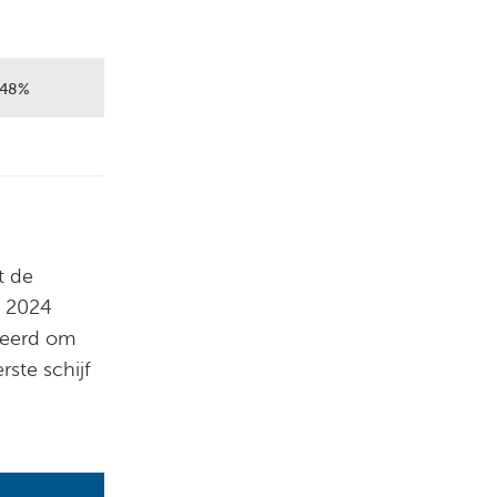
7,48%
t de
n 2024
uceerd om
rste schijf