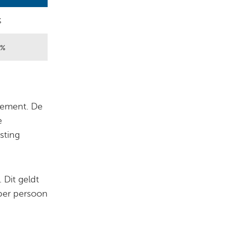
%
0%
ndement. De
e
sting
 Dit geldt
 per persoon