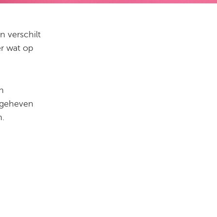
n verschilt
er wat op
n
r geheven
en.