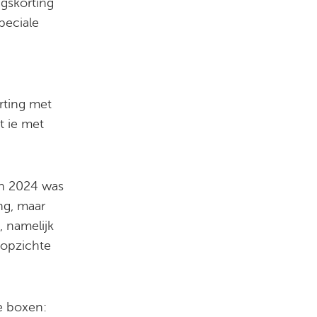
ngskorting
peciale
rting met
t ie met
In 2024 was
ng, maar
 namelijk
 opzichte
e boxen: