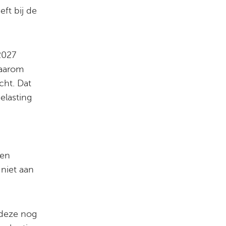
ft bij de
2027
Daarom
cht. Dat
elasting
ren
 niet aan
 deze nog