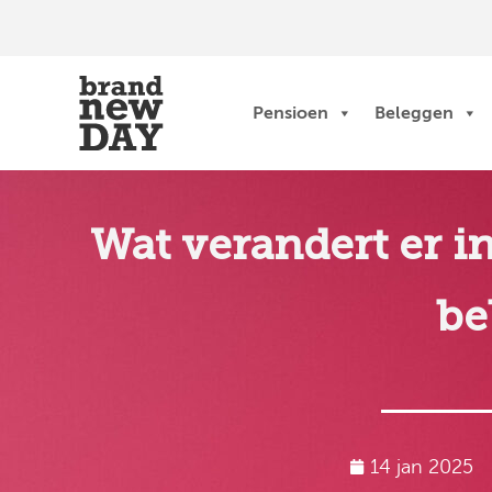
Ga
naar
de
14 jan 2025
inhoud
Pensioen
Beleggen
Wat verandert er i
be
14 jan 2025