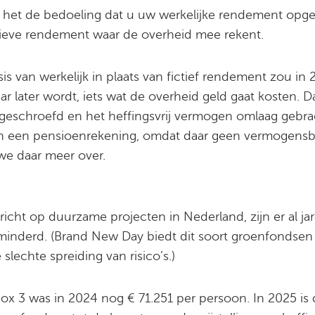
is het de bedoeling dat u uw werkelijke rendement opgee
ictieve rendement waar de overheid mee rekent.
s van werkelijk in plaats van fictief rendement zou in 
aar later wordt, iets wat de overheid geld gaat kosten. 
pgeschroefd en het heffingsvrij vermogen omlaag gebra
an een pensioenrekening, omdat daar geen vermogensb
n we daar meer over.
icht op duurzame projecten in Nederland, zijn er al ja
erminderd. (Brand New Day biedt dit soort groenfondsen
slechte spreiding van risico’s.)
box 3 was in 2024 nog € 71.251 per persoon. In 2025 is