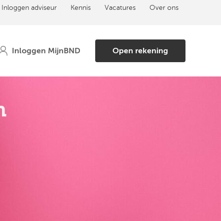
Inloggen adviseur
Kennis
Vacatures
Over ons
Open rekening
n