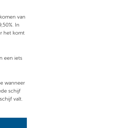
inkomen van
9,50%. In
ar het komt
n een iets
toe wanneer
de schijf
hijf valt.