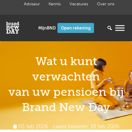
Ga
Adviseur
Kennis
Vacatures
Over ons
naar
de
inhoud
Open rekening
Wat u kunt
verwachten
van uw pensioen bij
Brand New Day
03 feb 2026
Laatst bewerkt: 19 feb 2026