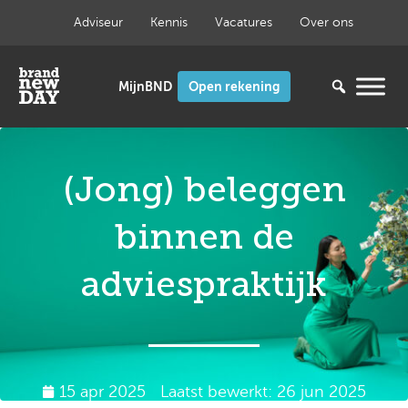
Ga
Adviseur
Kennis
Vacatures
Over ons
naar
de
inhoud
Open rekening
(Jong) beleggen
binnen de
adviespraktijk
15 apr 2025
Laatst bewerkt: 26 jun 2025