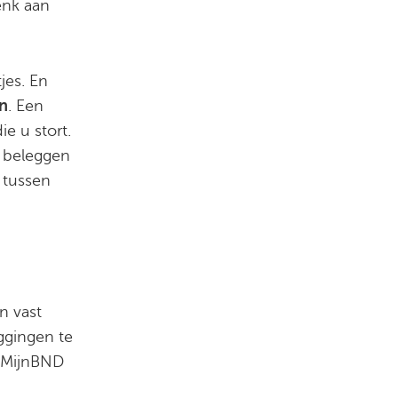
enk aan
jes. En
n
. Een
e u stort.
e beleggen
 tussen
n vast
ggingen te
s MijnBND