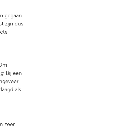
jn gegaan
t zijn dus
ecte
 Om
ng
. Bij een
ongeveer
laagd als
en zeer