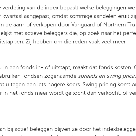
De verdeling van de index bepaalt welke beleggingen we
kwartaal aangepast, omdat sommige aandelen eruit zi
n de aan- of verkopen door Vanguard of Northern Trus
gelijkt met actieve beleggers die, op zoek naar het perf
uitstappen. Zij hebben om die reden vaak veel meer
 u in een fonds in- of uitstapt, maakt dat fonds kosten.
, gebruiken fondsen zogenaamde
spreads en swing prici
opt u tegen een iets hogere koers. Swing pricing komt 
r in het fonds meer wordt gekocht dan verkocht, of ver
an bij actief beleggen blijven ze door het indexbelegg