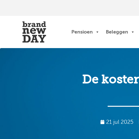
Ga
naar
de
inhoud
Pensioen
Beleggen
De koste
21 jul 2025