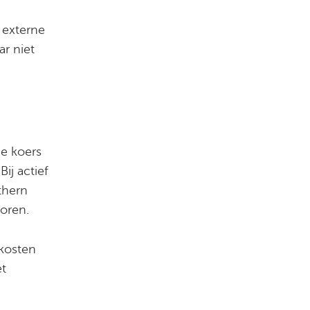
 externe
r niet
de koers
ij actief
thern
oren.
skosten
et