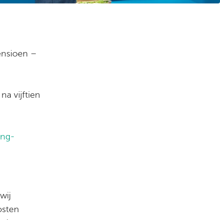
ensioen –
a vijftien
ing-
wij
osten