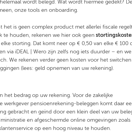
 helemaal wordt belegd. Wat wordt hiermee gedekt? D
emeen, onze tools en onboarding.
het is geen complex product met allerlei fiscale regelt
k te houden, rekenen we hier ook geen
stortingskoste
ke storting. Dat komt neer op € 0,50 van elke € 100 di
gen via iDEAL | Wero zijn zelfs nog iets duurder – en w
isch. We rekenen verder geen kosten voor het switchen
ggingen (lees: geld opnemen van uw rekening).
n het bedrag op uw rekening. Voor de zakelijke
e werkgever pensioenrekening-beleggen komt daar ee
ing gebracht en geïnd door een klein deel van uw bele
administratie en afgeschermde online omgevingen zoal
klantenservice op een hoog niveau te houden.