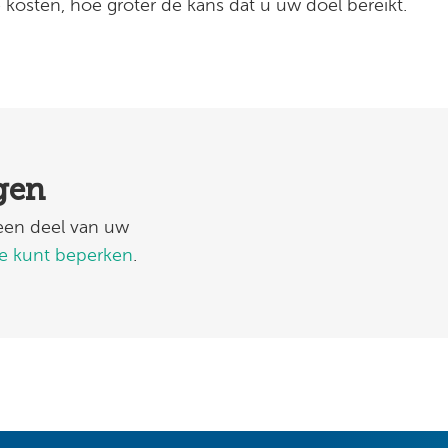
kosten, hoe groter de kans dat u uw doel bereikt.
ggen
 een deel van uw
ie kunt beperken
.