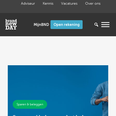
Ga
Adviseur
Kennis
Vacatures
Over ons
naar
de
inhoud
Open rekening
Sparen & beleggen