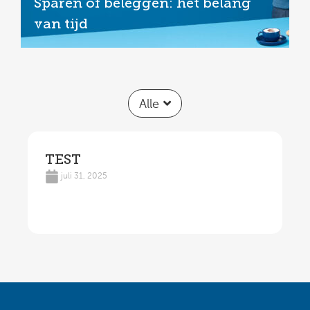
Sparen of beleggen: het belang
van tijd
Alle
TEST
juli 31, 2025