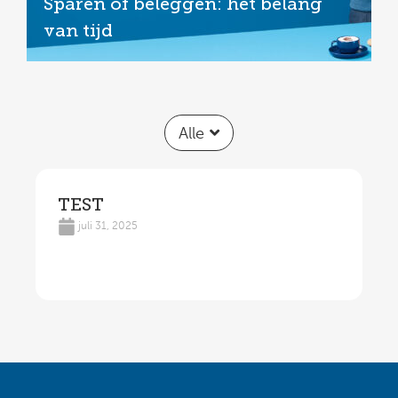
Sparen of beleggen: het belang
van tijd
Alle
TEST
juli 31, 2025