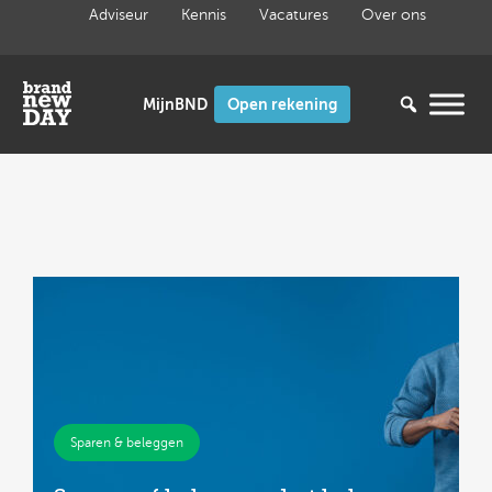
Ga
Adviseur
Kennis
Vacatures
Over ons
naar
de
inhoud
Open rekening
Sparen & beleggen