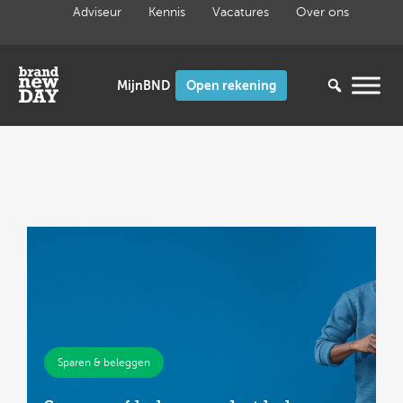
Ga
Adviseur
Kennis
Vacatures
Over ons
naar
de
inhoud
Open rekening
Sparen & beleggen