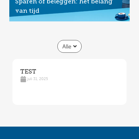
Sparen of beleggen: het belang
van tijd
Alle
TEST
juli 31, 2025